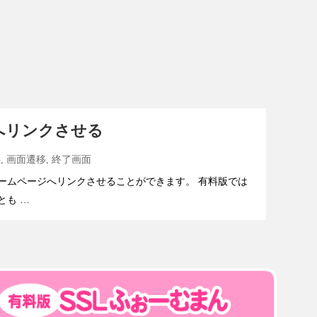
へリンクさせる
料
,
画面遷移
,
終了画面
ームページへリンクさせることができます。 有料版では
とも …