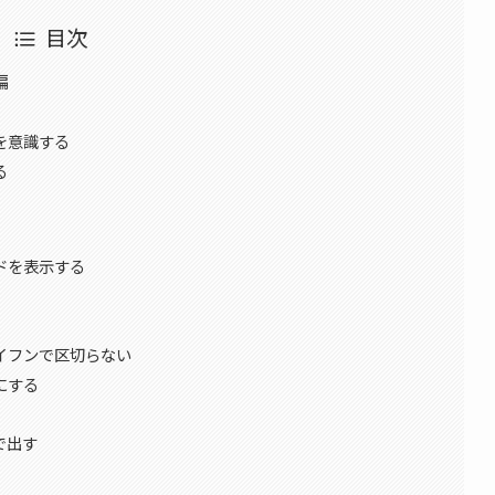
目次
編
を意識する
る
ドを表示する
イフンで区切らない
にする
で出す