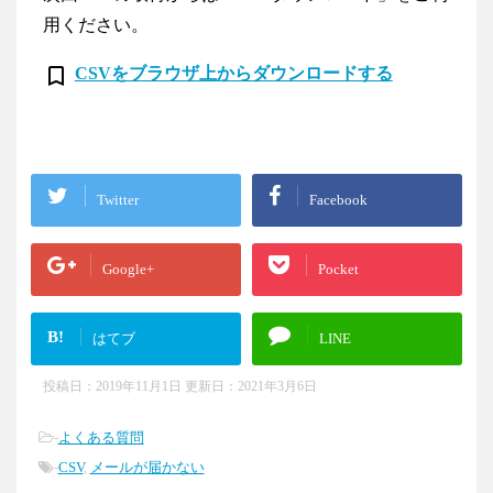
用ください。
turned_in_not
CSVをブラウザ上からダウンロードする
Twitter
Facebook
Google+
Pocket
B!
はてブ
LINE
投稿日：2019年11月1日 更新日：
2021年3月6日
-
よくある質問
-
CSV
,
メールが届かない