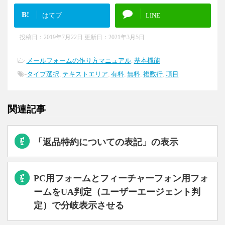
B!
はてブ
LINE
投稿日：2019年7月22日 更新日：
2021年3月5日
-
メールフォームの作り方マニュアル
,
基本機能
-
タイプ選択
,
テキストエリア
,
有料
,
無料
,
複数行
,
項目
関連記事
「返品特約についての表記」の表示
PC用フォームとフィーチャーフォン用フォ
ームをUA判定（ユーザーエージェント判
定）で分岐表示させる